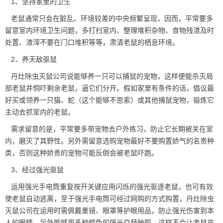
1、坚持家里的卫生
老鼠通常只会在脏乱、环境较差的中央频繁呈现，因而，平常要多
留意室内环境卫生问题，多打扫室内、整理堆积杂物、食物残渣及时
处置、渣滓不要在门口堆积等等，肃清老鼠的栖息环境。
2、养天敌驱鼠
丹灶除虫灭鼠公司说能够养一只可以捕鼠的宠物，这样便能杀灭局
部老鼠并恫吓剩余老鼠，逼它们分开。假如家里有条件的话，倡议最
好买或领养一只猫、蛇（这个能够不思索）或其他捕鼠宠物，锻炼它
主动去抓室内的老鼠。
需求留意的是，平常要多带宠物去户外练习，防止它长期被关在室
内，磨灭了其野性。另外需留意选购宠物最好不要购置娇气的名贵种
类，否则这种娇贵的宠物可能反倒会被老鼠吓跑。
3、经过强光
驱鼠
运用强光手电筒重复按开关键应用闪烁的强光驱逐老鼠，也可有效
使老鼠自动逃离，至于强光手电筒可经过网购的方式购置，丹灶
除虫
灭鼠
公司在运用时需佩戴墨镜、眼罩等护眼用品，防止强光伤害到本
人的眼睛。另外能够用多种颜色的强光交替映照，这样不会让老鼠产