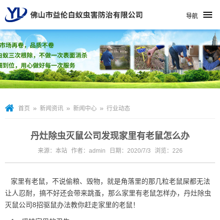
导航
»
»
»
首页
新闻资讯
新闻中心
行业动态
丹灶除虫灭鼠公司发现家里有老鼠怎么办
来源：本站
作者：admin
日期：2020/7/3
浏览：
226
家里有老鼠，不说偷粮、毁物，就是角落里的那几粒老鼠屎都无法
让人忍耐，搞不好还会带来跳蚤，那么家里有老鼠怎样办，
丹灶除虫
灭鼠公司
8招驱鼠办法教你赶走家里的老鼠！