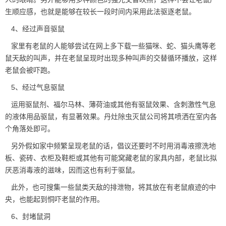
生顺应感，也就是能够在较长一段时间内采用此法驱逐老鼠。
4、经过声音驱鼠
家里有老鼠的人能够尝试在网上多下载一些猫咪、蛇、猫头鹰等老
鼠天敌的叫声，并在老鼠呈现时出现多种叫声的交替循环播放，这样
老鼠会被吓跑。
5、经过气息驱鼠
运用驱鼠剂、福尔马林、薄荷油或其他有驱鼠效果、含刺激性气息
的液体用品驱鼠，有显著效果。丹灶除虫灭鼠公司将其喷洒在室内各
个角落处即可。
另外假如家中频繁呈现老鼠的话，倡议还要时不时用消毒液擦洗地
板、瓷砖、衣柜及鞋柜或其他有可能窝藏老鼠的家具内部，老鼠比拟
厌恶消毒液的滋味，因而这也有利于驱鼠。
此外，也可搜集一些鼠类天敌的排泄物，将其放在有老鼠痕迹的中
央，也能起到恫吓老鼠的作用。
6、封堵鼠洞