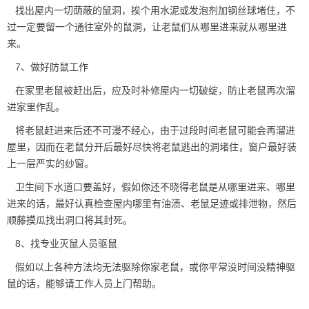
找出屋内一切荫蔽的鼠洞，挨个用水泥或发泡剂加钢丝球堵住，不
过一定要留一个通往室外的鼠洞，让老鼠们从哪里进来就从哪里进
来。
7、做好防鼠工作
在家里老鼠被赶出后，应及时补修屋内一切破绽，
防止老鼠
再次溜
进家里作乱。
将老鼠赶进来后还不可漫不经心，由于过段时间老鼠可能会再溜进
屋里，因而在老鼠分开后最好尽快将老鼠逃出的洞堵住，窗户最好装
上一层严实的纱窗。
卫生间下水道口要盖好，假如你还不晓得老鼠是从哪里进来、哪里
进来的话，最好认真检查屋内哪里有油渍、老鼠足迹或排泄物，然后
顺藤摸瓜找出洞口将其封死。
8、找专业灭鼠人员驱鼠
假如以上各种方法均无法驱除你家老鼠，或你平常没时间没精神驱
鼠的话，能够请工作人员上门帮助。