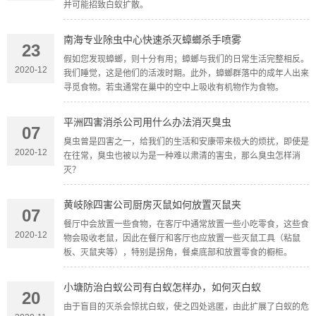
并可能招致白蚁扩散。
南海专业除虫中心快速杀灭蟑螂杀手喷雾
23
假如您发现蟑螂，则十分有用；蟑螂与我们的日常生活完整相反。
2020-12
我们睡觉，这是他们的活泼时期。此外，蟑螂群落中的成年人出来
寻觅食物。若虫通常在巢中的空中上吸收有机物作为食物。
平洲四害消杀公司用什么办法消灭臭虫
07
臭虫曾是四害之一，给我们的生活和安康带来极大的烦扰，即使是
2020-12
在往常，臭虫也被以为是一种难以肃清的害虫，那么臭虫怎样消
灭？
黄岐除四害公司厨房灭鼠如何放置灭鼠夹
07
餐厅中会放置一些食物，在客厅中通常放置一些小吃零食，这些食
2020-12
物会吸收老鼠，因此在餐厅和客厅也应放置一些灭鼠工具（粘鼠
板、灭鼠夹等），特别是拐角，餐桌底部和放置零食的橱柜。
小塘防治白蚁公司有白蚁怎样办，如何灭白蚁
20
由于盲目的灭杀会惊扰白蚁，使之四处逃匿，由此扩展了白蚁的危