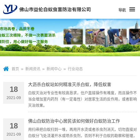
导航
»
»
»
首页
新闻资讯
新闻中心
行业动态
大沥杀白蚁站如何精准灭杀白蚁，降低蚁害
18
白蚁灭治对专业性有较高恳求，住户直接操作有难度，而且操作不
2021-09
当会增加室内药剂（有一定毒性）对居家生活的反作用，或者影响
灭治效果。
佛山白蚁防治中心居民该如何做好白蚁防治工作
18
用扫帚把白蚁扫到一堆，再用开水烫或者杀虫剂消灭。切勿直接对
2021-09
白蚁分飞处浇灌开水或喷杀虫剂，否则不利于白蚁的勘察和管理，