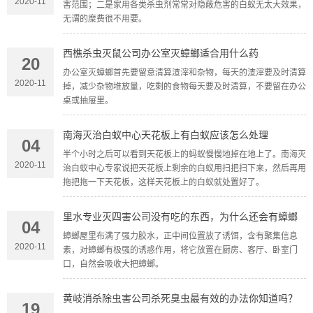
2020-11
害范围；二是家用各类杀虫剂常常对隐蔽危害的白蚁无太大效果，
无谓的糜费很不用要。
西樵杀虫灭鼠公司办公室灭蟑螂适合用什么药
20
办公室灭蟑螂首先要留意清算渣滓和杂物，每天的渣滓要及时清算
2020-11
掉，减少杂物堆放量，吃剩的食物每天要及时清算，不要留在办公
桌或抽屉里。
南海灭治白蚁中心天花板上有白蚁应该怎么处理
04
半个小时之后可以看到天花板上的蚂蚁慢慢地掉在地上了。南海灭
2020-11
治白蚁中心专家说把天花板上剩余的白蚁用扫把扫下来，然后再用
拖把拖一下天花板，这样天花板上的白蚁就处置好了。
里水专业灭四害公司没有吃的东西，为什么还会有蟑螂
04
蟑螂屋里布满了强力胶水，正中间位置放了诱饵，含有聚集信息
2020-11
素，对蟑螂有极强的诱惑作用，将它放置在厨房、客厅、卧室门
口，自然会吸收大把蟑螂。
黄岐消杀除虫害公司杀死臭虫最有效的办法你知道吗？
19